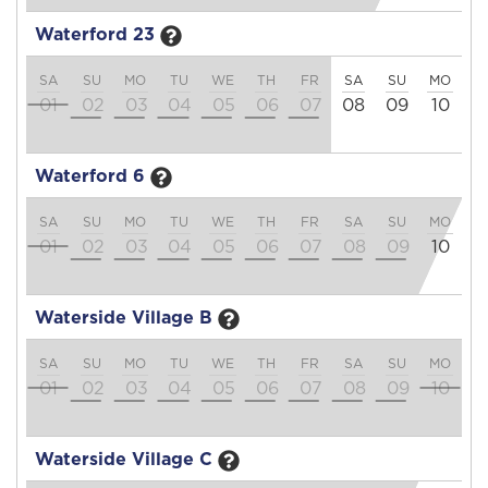
Waterford 23
SA
SU
MO
TU
WE
TH
FR
SA
SU
MO
T
01
02
03
04
05
06
07
08
09
10
1
Waterford 6
SA
SU
MO
TU
WE
TH
FR
SA
SU
MO
T
01
02
03
04
05
06
07
08
09
10
1
Waterside Village B
SA
SU
MO
TU
WE
TH
FR
SA
SU
MO
T
01
02
03
04
05
06
07
08
09
10
1
Waterside Village C