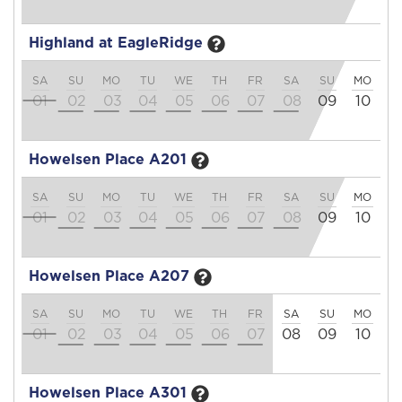
Highland at EagleRidge
SA
SU
MO
TU
WE
TH
FR
SA
SU
MO
T
01
02
03
04
05
06
07
08
09
10
1
Howelsen Place A201
SA
SU
MO
TU
WE
TH
FR
SA
SU
MO
T
01
02
03
04
05
06
07
08
09
10
1
Howelsen Place A207
SA
SU
MO
TU
WE
TH
FR
SA
SU
MO
T
01
02
03
04
05
06
07
08
09
10
1
Howelsen Place A301