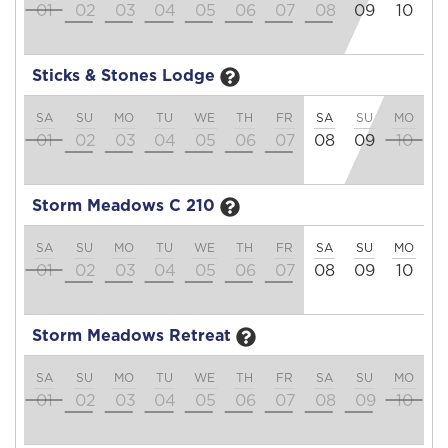
01
02
03
04
05
06
07
08
09
10
1
Sticks & Stones Lodge
SA
SU
MO
TU
WE
TH
FR
SA
SU
MO
T
01
02
03
04
05
06
07
08
09
10
1
Storm Meadows C 210
SA
SU
MO
TU
WE
TH
FR
SA
SU
MO
T
01
02
03
04
05
06
07
08
09
10
1
Storm Meadows Retreat
SA
SU
MO
TU
WE
TH
FR
SA
SU
MO
T
01
02
03
04
05
06
07
08
09
10
1