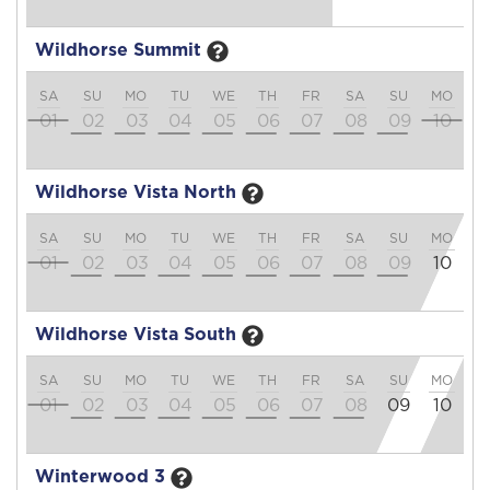
Wildhorse Summit
SA
SU
MO
TU
WE
TH
FR
SA
SU
MO
T
01
02
03
04
05
06
07
08
09
10
1
Wildhorse Vista North
SA
SU
MO
TU
WE
TH
FR
SA
SU
MO
T
01
02
03
04
05
06
07
08
09
10
1
Wildhorse Vista South
SA
SU
MO
TU
WE
TH
FR
SA
SU
MO
T
01
02
03
04
05
06
07
08
09
10
1
Winterwood 3