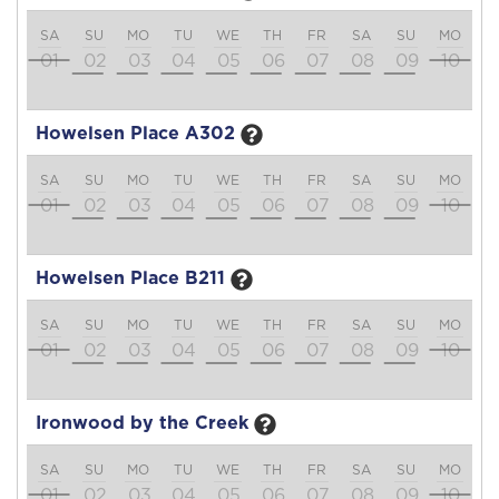
SA
SU
MO
TU
WE
TH
FR
SA
SU
MO
T
01
02
03
04
05
06
07
08
09
10
1
Howelsen Place A302
SA
SU
MO
TU
WE
TH
FR
SA
SU
MO
T
01
02
03
04
05
06
07
08
09
10
1
Howelsen Place B211
SA
SU
MO
TU
WE
TH
FR
SA
SU
MO
T
01
02
03
04
05
06
07
08
09
10
1
Ironwood by the Creek
SA
SU
MO
TU
WE
TH
FR
SA
SU
MO
T
01
02
03
04
05
06
07
08
09
10
1