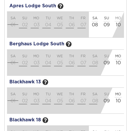
Apres Lodge South
SA
SU
MO
TU
WE
TH
FR
SA
SU
MO
T
01
02
03
04
05
06
07
08
09
10
1
Berghaus Lodge South
SA
SU
MO
TU
WE
TH
FR
SA
SU
MO
T
01
02
03
04
05
06
07
08
09
10
1
Blackhawk 13
SA
SU
MO
TU
WE
TH
FR
SA
SU
MO
T
01
02
03
04
05
06
07
08
09
10
1
Blackhawk 18