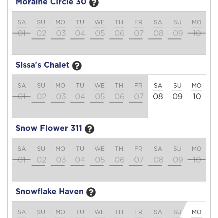
Moraine Circle 30
SA
SU
MO
TU
WE
TH
FR
SA
SU
MO
T
01
02
03
04
05
06
07
08
09
10
1
Sissa's Chalet
SA
SU
MO
TU
WE
TH
FR
SA
SU
MO
T
01
02
03
04
05
06
07
08
09
10
1
Snow Flower 311
SA
SU
MO
TU
WE
TH
FR
SA
SU
MO
T
01
02
03
04
05
06
07
08
09
10
1
Snowflake Haven
SA
SU
MO
TU
WE
TH
FR
SA
SU
MO
T