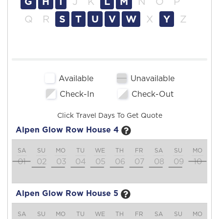
G
H
I
J
K
L
M
N
O
P
Q
R
S
T
U
V
W
X
Y
Z
Available
Unavailable
Check-In
Check-Out
Click Travel Days To Get Quote
Alpen Glow Row House 4
SA
SU
MO
TU
WE
TH
FR
SA
SU
MO
T
01
02
03
04
05
06
07
08
09
10
1
Alpen Glow Row House 5
SA
SU
MO
TU
WE
TH
FR
SA
SU
MO
T