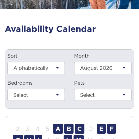
Availability Calendar
Sort
Month
Alphabetically
August 2026
Bedrooms
Pets
Select
Select
2
3
4
5
A
B
C
D
E
F