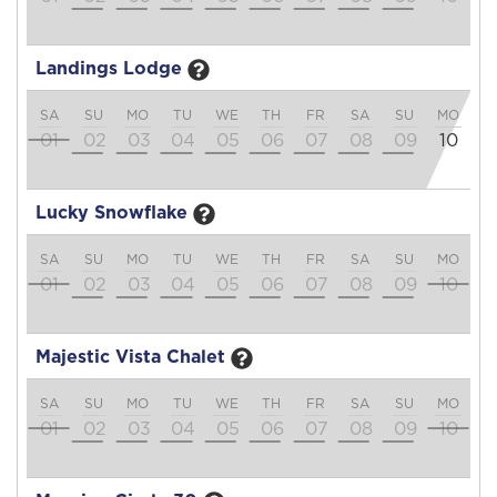
Landings Lodge
SA
SU
MO
TU
WE
TH
FR
SA
SU
MO
T
01
02
03
04
05
06
07
08
09
10
1
Lucky Snowflake
SA
SU
MO
TU
WE
TH
FR
SA
SU
MO
T
01
02
03
04
05
06
07
08
09
10
1
Majestic Vista Chalet
SA
SU
MO
TU
WE
TH
FR
SA
SU
MO
T
01
02
03
04
05
06
07
08
09
10
1