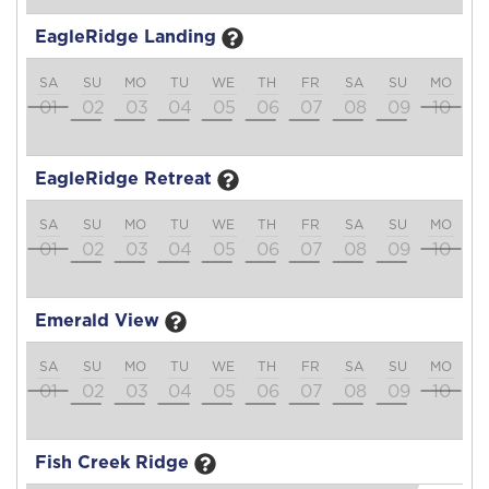
EagleRidge Landing
SA
SU
MO
TU
WE
TH
FR
SA
SU
MO
T
01
02
03
04
05
06
07
08
09
10
1
EagleRidge Retreat
SA
SU
MO
TU
WE
TH
FR
SA
SU
MO
T
01
02
03
04
05
06
07
08
09
10
1
Emerald View
SA
SU
MO
TU
WE
TH
FR
SA
SU
MO
T
01
02
03
04
05
06
07
08
09
10
1
Fish Creek Ridge