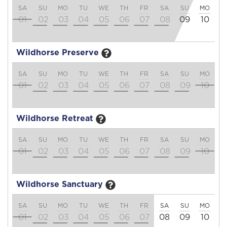
SA
SU
MO
TU
WE
TH
FR
SA
SU
MO
T
01
02
03
04
05
06
07
08
09
10
1
Wildhorse Preserve
SA
SU
MO
TU
WE
TH
FR
SA
SU
MO
T
01
02
03
04
05
06
07
08
09
10
1
Wildhorse Retreat
SA
SU
MO
TU
WE
TH
FR
SA
SU
MO
T
01
02
03
04
05
06
07
08
09
10
1
Wildhorse Sanctuary
SA
SU
MO
TU
WE
TH
FR
SA
SU
MO
T
01
02
03
04
05
06
07
08
09
10
1