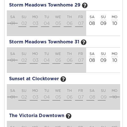
Storm Meadows Townhome 29
SA
SU
MO
TU
WE
TH
FR
SA
SU
MO
T
01
02
03
04
05
06
07
08
09
10
1
Storm Meadows Townhome 31
SA
SU
MO
TU
WE
TH
FR
SA
SU
MO
T
01
02
03
04
05
06
07
08
09
10
1
Sunset at Clocktower
SA
SU
MO
TU
WE
TH
FR
SA
SU
MO
T
01
02
03
04
05
06
07
08
09
10
1
The Victoria Downtown