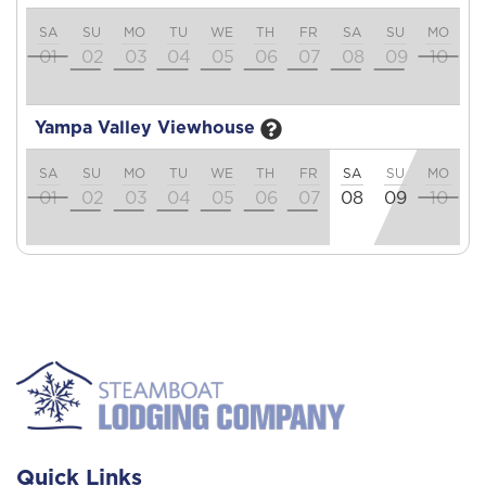
SA
SU
MO
TU
WE
TH
FR
SA
SU
MO
T
01
02
03
04
05
06
07
08
09
10
1
Yampa Valley Viewhouse
SA
SU
MO
TU
WE
TH
FR
SA
SU
MO
T
01
02
03
04
05
06
07
08
09
10
1
Quick Links