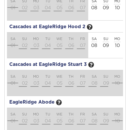
SA
SU
MO
TU
WE
TH
FR
SA
SU
MO
T
01
02
03
04
05
06
07
08
09
10
1
Cascades at EagleRidge Hood 2
SA
SU
MO
TU
WE
TH
FR
SA
SU
MO
T
01
02
03
04
05
06
07
08
09
10
1
Cascades at EagleRidge Stuart 3
SA
SU
MO
TU
WE
TH
FR
SA
SU
MO
T
01
02
03
04
05
06
07
08
09
10
1
EagleRidge Abode
SA
SU
MO
TU
WE
TH
FR
SA
SU
MO
T
01
02
03
04
05
06
07
08
09
10
1