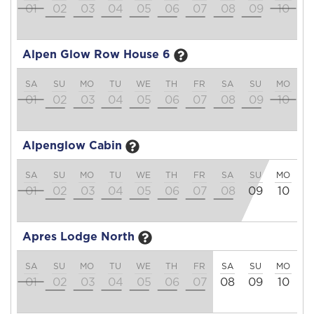
01
02
03
04
05
06
07
08
09
10
1
Alpen Glow Row House 6
SA
SU
MO
TU
WE
TH
FR
SA
SU
MO
T
01
02
03
04
05
06
07
08
09
10
1
Alpenglow Cabin
SA
SU
MO
TU
WE
TH
FR
SA
SU
MO
T
01
02
03
04
05
06
07
08
09
10
1
Apres Lodge North
SA
SU
MO
TU
WE
TH
FR
SA
SU
MO
T
01
02
03
04
05
06
07
08
09
10
1